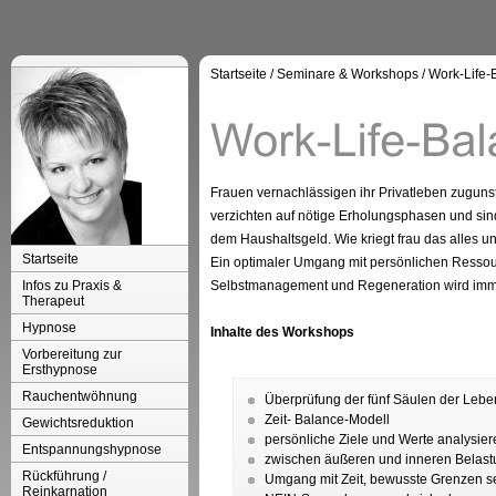
Startseite
/
Seminare & Workshops
/
Work-Life-
Frauen vernachlässigen ihr Privatleben zuguns
verzichten auf nötige Erholungsphasen und sin
dem Haushaltsgeld. Wie kriegt frau das alles u
Startseite
Ein optimaler Umgang mit persönlichen Ressour
Infos zu Praxis &
Selbstmanagement und Regeneration wird imme
Therapeut
Hypnose
Inhalte des Workshops
Vorbereitung zur
Ersthypnose
Rauchentwöhnung
Überprüfung der fünf Säulen der Lebe
Zeit- Balance-Modell
Gewichtsreduktion
persönliche Ziele und Werte analysier
Entspannungshypnose
zwischen äußeren und inneren Belastu
Rückführung /
Umgang mit Zeit, bewusste Grenzen s
Reinkarnation