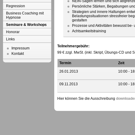
NEIN-Sagen lernen und sich abgrenz
Regression
Persönliche Stärken, Begabungen und
Strategien und innere Haltungen entwi
Business Coaching mit
Belastungssituationen stressfreier b
Hypnose
gestalten
Seminare & Workshops
Prozesse und Aktivitäten bewusst be-
Achtsamkeitstraining
Honorar
Links
Teilnehmergebühr:
Impressum
99 € zzgl. MwSt. (inkl. Skript, Übungs-CD und 
Kontakt
Termin
Zeit
26.01.2013
10:00 - 18
09.11.2013
10:00 - 18
Hier können Sie die Ausschreibung
downloade