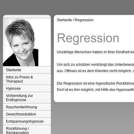
Startseite
/
Regression
Unzählige Menschen haben in Ihrer Kindheit eine
Um sich zu schützen verdrängt das Unterbewuss
Startseite
aus. Oftmals ist es dem Klienten nicht möglic
Infos zu Praxis &
Therapeut
Die Regression ist eine hypnotische Rückführung 
Hypnose
Dort ist es ihm möglich, mit Hilfe des Hypno
Vorbereitung zur
Ersthypnose
Rauchentwöhnung
Gewichtsreduktion
Entspannungshypnose
Rückführung /
Reinkarnation